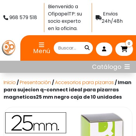
Bienvenido a
OfipapelTP: su
Envios
968 579 518
socio experto
24h/48h
en la oficina.
0
Menú
Catálogo
Inicio
/
Presentación
/
Accesorios para pizarras
/ Iman
para sujecion q-connect ideal para pizarras
magneticas25 mm negro caja de 10 unidades