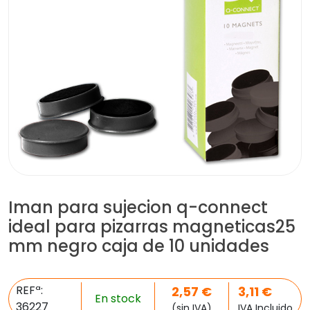
Iman para sujecion q-connect
ideal para pizarras magneticas25
mm negro caja de 10 unidades
REFª:
2,57
€
3,11
€
En stock
36227
(sin IVA)
IVA Incluido