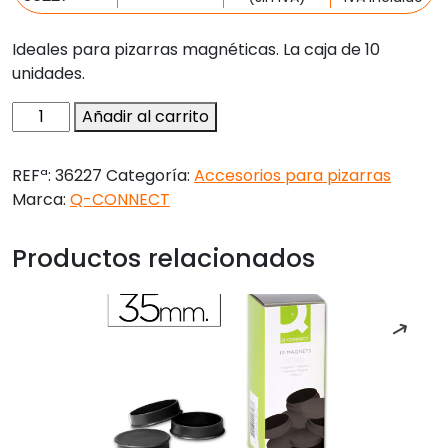
Ideales para pizarras magnéticas. La caja de 10
unidades.
Iman
Añadir al carrito
para
sujecion
REFª:
36227
Categoría:
Accesorios para pizarras
q-
Marca:
Q-CONNECT
connect
ideal
Productos relacionados
para
pizarras
magneticas25
mm
negro
caja
de
10