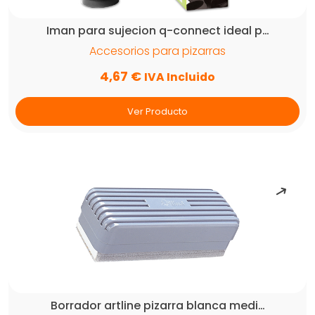
unidades
cantidad
Iman para sujecion q-connect ideal p…
Accesorios para pizarras
4,67
€
IVA Incluido
Ver Producto
Borrador artline pizarra blanca medi…