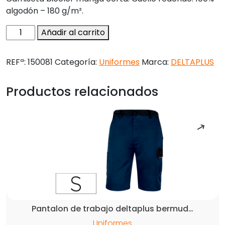
algodón – 180 g/m².
Camiseta
Añadir al carrito
de
algodon
REFª:
150081
Categoría:
Uniformes
Marca:
DELTAPLUS
deltaplus
color
Productos relacionados
azul/negro
talla
xxl
cantidad
Pantalon de trabajo deltaplus bermud…
Uniformes