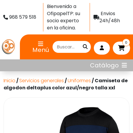
Bienvenido a
OfipapelTP: su
Envios
968 579 518
socio experto
24h/48h
en la oficina.
0
Menú
Catálogo
Inicio
/
Servicios generales
/
Uniformes
/ Camiseta de
algodon deltaplus color azul/negro talla xxl