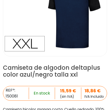
Camiseta de algodon deltaplus
color azul/negro talla xxl
REFª:
15,59
€
18,86
€
En stock
150081
(sin IVA)
IVA Incluido
Camiseta bicolor manga corta. Cuello redondo. 100%