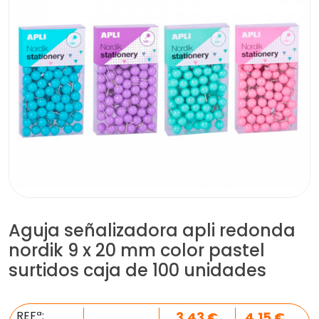
Aguja señalizadora apli redonda
nordik 9 x 20 mm color pastel
surtidos caja de 100 unidades
REFª:
3,43
€
4,15
€