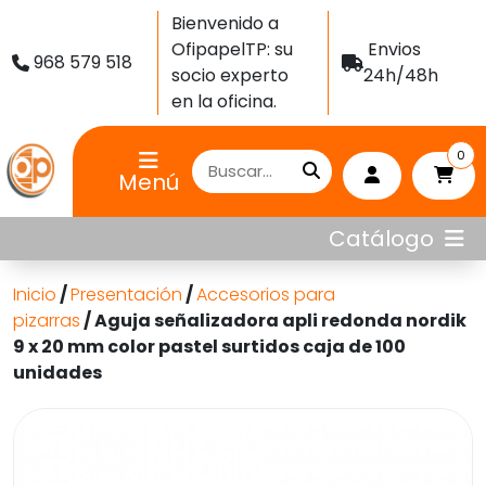
Bienvenido a
OfipapelTP: su
Envios
968 579 518
socio experto
24h/48h
en la oficina.
0
Menú
Catálogo
Inicio
/
Presentación
/
Accesorios para
pizarras
/ Aguja señalizadora apli redonda nordik
9 x 20 mm color pastel surtidos caja de 100
unidades