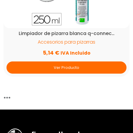
Limpiador de pizarra blanca q-connec…
Accesorios para pizarras
5,14
€
IVA Incluido
Ver Producto
***