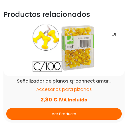
nordik
9
Productos relacionados
x
20
mm
color
pastel
surtidos
caja
de
100
unidades
Señalizador de planos q-connect amar…
cantidad
Accesorios para pizarras
2,80
€
IVA Incluido
Ver Producto