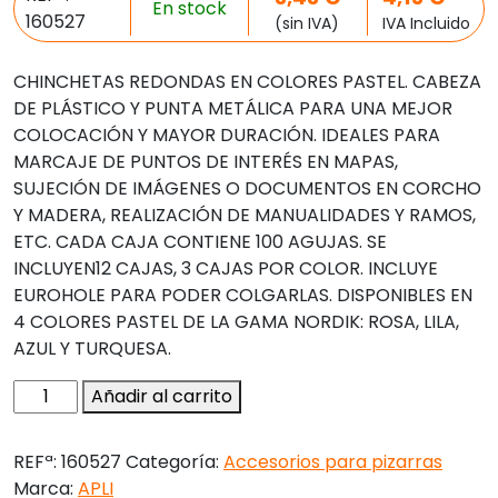
En stock
160527
(sin IVA)
IVA Incluido
CHINCHETAS REDONDAS EN COLORES PASTEL. CABEZA
DE PLÁSTICO Y PUNTA METÁLICA PARA UNA MEJOR
COLOCACIÓN Y MAYOR DURACIÓN. IDEALES PARA
MARCAJE DE PUNTOS DE INTERÉS EN MAPAS,
SUJECIÓN DE IMÁGENES O DOCUMENTOS EN CORCHO
Y MADERA, REALIZACIÓN DE MANUALIDADES Y RAMOS,
ETC. CADA CAJA CONTIENE 100 AGUJAS. SE
INCLUYEN12 CAJAS, 3 CAJAS POR COLOR. INCLUYE
EUROHOLE PARA PODER COLGARLAS. DISPONIBLES EN
4 COLORES PASTEL DE LA GAMA NORDIK: ROSA, LILA,
AZUL Y TURQUESA.
Aguja
Añadir al carrito
señalizadora
apli
REFª:
160527
Categoría:
Accesorios para pizarras
redonda
Marca:
APLI