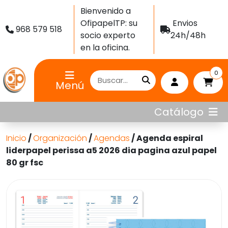
Bienvenido a
OfipapelTP: su
Envios
968 579 518
socio experto
24h/48h
en la oficina.
0
Menú
Catálogo
Inicio
/
Organización
/
Agendas
/ Agenda espiral
liderpapel perissa a5 2026 dia pagina azul papel
80 gr fsc