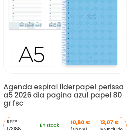
Agenda espiral liderpapel perissa
a5 2026 dia pagina azul papel 80
gr fsc
REFª:
10,80
€
13,07
€
En stock
173188
(sin IVA)
IVA Incluido