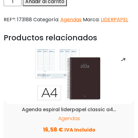
Agenda
Añadir al carrito
espiral
liderpapel
REFª:
173188
Categoría:
Agendas
Marca:
LIDERPAPEL
perissa
a5
Productos relacionados
2026
dia
pagina
azul
papel
80
gr
fsc
cantidad
Agenda espiral liderpapel classic a4…
Agendas
16,58
€
IVA Incluido