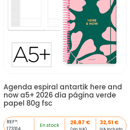
Agenda espiral antartik here and
now a5+ 2026 día página verde
papel 80g fsc
REFª:
26,87
€
32,51
€
En stock
173314
(sin IVA)
IVA Incluido