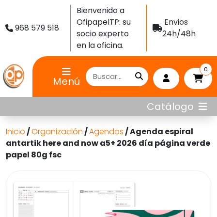
Bienvenido a
OfipapelTP: su
Envios
968 579 518
socio experto
24h/48h
en la oficina.
0
Menú
Catálogo
Inicio
/
Organización
/
Agendas
/ Agenda espiral
antartik here and now a5+ 2026 día página verde
papel 80g fsc