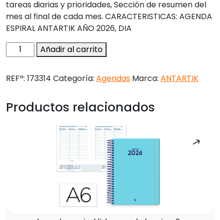
tareas diarias y prioridades, Sección de resumen del
mes al final de cada mes. CARACTERISTICAS: AGENDA
ESPIRAL ANTARTIK AÑO 2026, DIA
Agenda
Añadir al carrito
espiral
antartik
REFª:
173314
Categoría:
Agendas
Marca:
ANTARTIK
here
and
Productos relacionados
now
a5+
2026
día
página
verde
papel
80g
fsc
cantidad