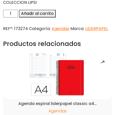
COLECCION LIPSI
Agenda
Añadir al carrito
encuadernada
liderpapel
REFª:
173274
Categoría:
Agendas
Marca:
LIDERPAPEL
lipsi
a5
Productos relacionados
2026
dia
pagina
negro
papel
70
gr
fsc
cantidad
Agenda espiral liderpapel classic a4…
Agendas