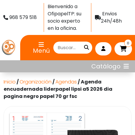
Bienvenido a
OfipapelTP: su
Envios
968 579 518
socio experto
24h/48h
en la oficina.
0
Menú
Catálogo
Inicio
/
Organización
/
Agendas
/ Agenda
encuadernada liderpapel lipsi a5 2026 dia
pagina negro papel 70 gr fsc