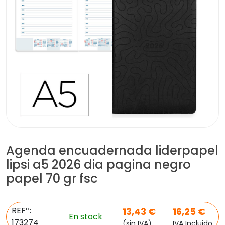
Agenda encuadernada liderpapel
lipsi a5 2026 dia pagina negro
papel 70 gr fsc
REFª:
13,43
€
16,25
€
En stock
173274
(sin IVA)
IVA Incluido