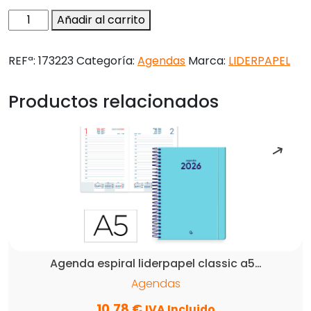
Agenda
Añadir al carrito
encuadernada
liderpapel
REFª:
173223
Categoría:
Agendas
Marca:
LIDERPAPEL
anafi
a5
Productos relacionados
2026
dia
pagina
gris
papel
70
gr
fsc
cantidad
Agenda espiral liderpapel classic a5…
Agendas
10,78
€
IVA Incluido