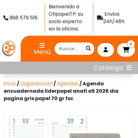
Bienvenido a
OfipapelTP: su
Envios
968 579 518
socio experto
24h/48h
en la oficina.
0
Menú
Catálogo
Inicio
/
Organización
/
Agendas
/ Agenda
encuadernada liderpapel anafi a5 2026 dia
pagina gris papel 70 gr fsc