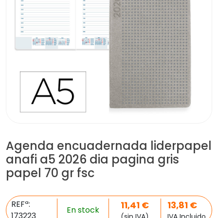
Agenda encuadernada liderpapel
anafi a5 2026 dia pagina gris
papel 70 gr fsc
REFª:
11,41
€
13,81
€
En stock
173223
(sin IVA)
IVA Incluido