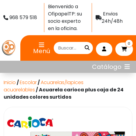
Bienvenido a
OfipapelTP: su
Envios
968 579 518
socio experto
24h/48h
en la oficina.
0
Menú
Catálogo
Inicio
/
Escolar
/
Acuarelas/lapices
acuarelables
/ Acuarela carioca plus caja de 24
unidades colores surtidos