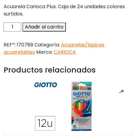
Acuarela Carioca Plus. Caja de 24 unidades colores
surtidos.
Acuarela
Añadir al carrito
carioca
plus
REFª:
170789
Categoría:
Acuarelas/lapices
caja
acuarelables
Marca:
CARIOCA
de
24
Productos relacionados
unidades
colores
surtidos
cantidad